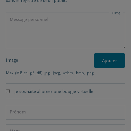
dans le registre de deuil public.
1024
Image
Ajouter
Max 5MB en .gif, .tiff, .jpg, .jpeg, .webm, .bmp, .png
Je souhaite allumer une bougie virtuelle