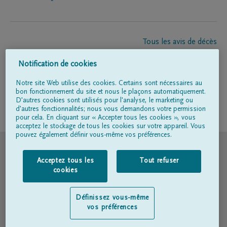
Tous les avis de décès
À propos de nous
Notification de cookies
Entrepreneur de pompes funèbres
Contact
Notre site Web utilise des cookies. Certains sont nécessaires au
bon fonctionnement du site et nous le plaçons automatiquement.
D'autres cookies sont utilisés pour l'analyse, le marketing ou
d'autres fonctionnalités; nous vous demandons votre permission
Suivez-nous sur
pour cela. En cliquant sur « Accepter tous les cookies », vous
acceptez le stockage de tous les cookies sur votre appareil. Vous
pouvez également définir vous-même vos préférences.
© DELA
Acceptez tous les
Tout refuser
Conditions d'utilisation
cookies
Déclaration relative à la vie privée
Définissez vous-même
vos préférences
Déclaration d’accessibilité