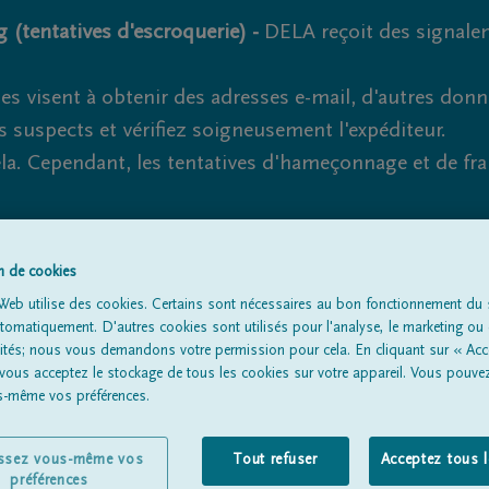
 (tentatives d'escroquerie) -
DELA reçoit des signale
es visent à obtenir des adresses e-mail, d'autres don
s suspects et vérifiez soigneusement l'expéditeur.
la. Cependant, les tentatives d'hameçonnage et de fr
on de cookies
Tous les avis de décès
À propos de nous
Entrepreneu
Web utilise des cookies. Certains sont nécessaires au bon fonctionnement du s
omatiquement. D'autres cookies sont utilisés pour l'analyse, le marketing ou 
lités; nous vous demandons votre permission pour cela. En cliquant sur « Acc
 vous acceptez le stockage de tous les cookies sur votre appareil. Vous pouve
us-même vos préférences.
issez vous-même vos
Tout refuser
Acceptez tous 
préférences