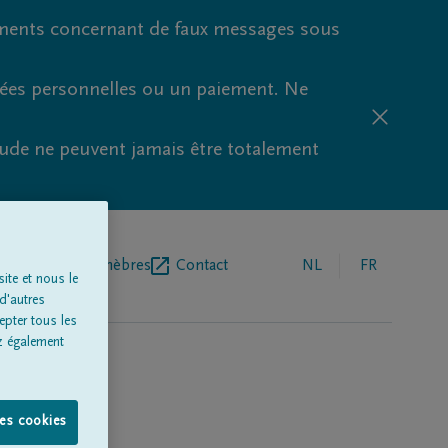
ments concernant de faux messages sous
nées personnelles ou un paiement. Ne
aude ne peuvent jamais être totalement
r de pompes funèbres
Contact
NL
FR
ite et nous le
d'autres
epter tous les
z également
les cookies