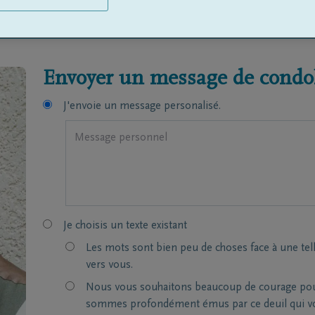
wissen
Envoyer un message de condol
J'envoie un message personalisé.
Je choisis un texte existant
Les mots sont bien peu de choses face à une tel
vers vous.
Nous vous souhaitons beaucoup de courage pour 
sommes profondément émus par ce deuil qui vou