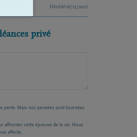
Décédé
16/12/2017
éances privé
le perte. Mais nos pensées sont tournées
affronter cette épreuve de la vie. Nous
s affecte.