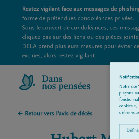
Restez vigilant face aux messages de phishing
forme de prétendues condoléances privées.
Sous le couvert de condoléances, ces messag
cliquez pas sur des liens ou des pièces jointe
DELA prend plusieurs mesures pour éviter ce
exclues, alors restez vigilant.
Notificati
Notre site 
plaçons aut
fonctionna
cookies »,
définir vo
← Retour vers l'avis de décès
Défin