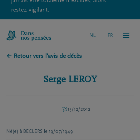
jamais être totalement exclues, alors
restez vigilant.
NL
FR
← Retour vers l'avis de décès
Serge
LEROY
15/12/2012
Né(e) à
BECLERS
le
19/07/1949