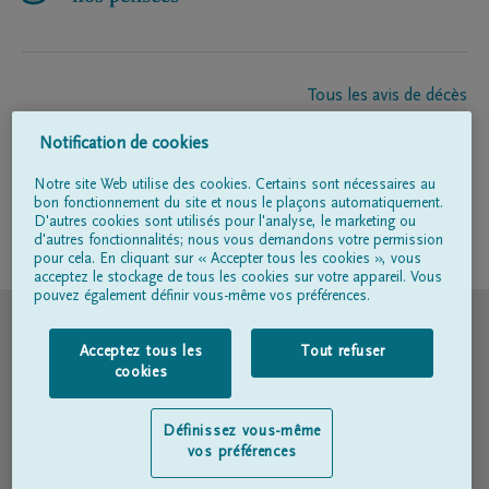
Tous les avis de décès
À propos de nous
Notification de cookies
Entrepreneur de pompes funèbres
Contact
Notre site Web utilise des cookies. Certains sont nécessaires au
bon fonctionnement du site et nous le plaçons automatiquement.
D'autres cookies sont utilisés pour l'analyse, le marketing ou
d'autres fonctionnalités; nous vous demandons votre permission
Suivez-nous sur
pour cela. En cliquant sur « Accepter tous les cookies », vous
acceptez le stockage de tous les cookies sur votre appareil. Vous
pouvez également définir vous-même vos préférences.
© DELA
Acceptez tous les
Tout refuser
Conditions d'utilisation
cookies
Déclaration relative à la vie privée
Définissez vous-même
vos préférences
Déclaration d’accessibilité