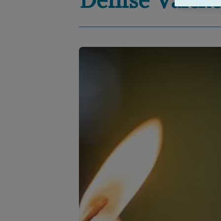
Denise
Valck