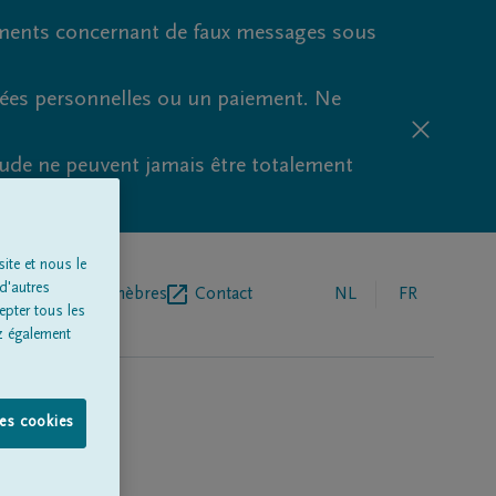
ments concernant de faux messages sous
nées personnelles ou un paiement. Ne
aude ne peuvent jamais être totalement
ite et nous le
d'autres
r de pompes funèbres
Contact
NL
FR
epter tous les
z également
les cookies