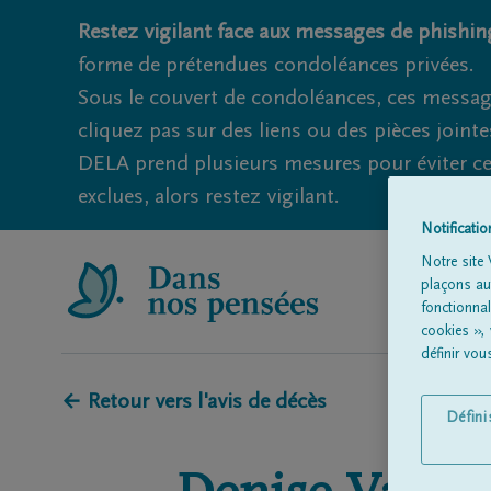
Restez vigilant face aux messages de phishing
forme de prétendues condoléances privées.
Sous le couvert de condoléances, ces messag
cliquez pas sur des liens ou des pièces jointe
DELA prend plusieurs mesures pour éviter ce
exclues, alors restez vigilant.
Notificati
Notre site 
plaçons aut
fonctionna
cookies »,
définir vo
← Retour vers l'avis de décès
Défin