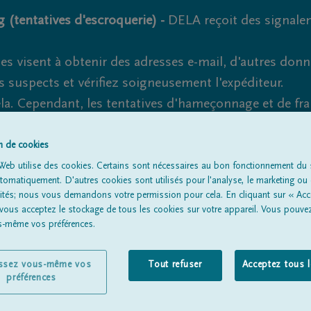
 (tentatives d'escroquerie) -
DELA reçoit des signale
es visent à obtenir des adresses e-mail, d'autres don
s suspects et vérifiez soigneusement l'expéditeur.
la. Cependant, les tentatives d'hameçonnage et de fr
on de cookies
Web utilise des cookies. Certains sont nécessaires au bon fonctionnement du s
omatiquement. D'autres cookies sont utilisés pour l'analyse, le marketing ou 
Tous les avis de décès
À propos de nous
Entrepreneu
lités; nous vous demandons votre permission pour cela. En cliquant sur « Acc
 vous acceptez le stockage de tous les cookies sur votre appareil. Vous pouve
us-même vos préférences.
issez vous-même vos
Tout refuser
Acceptez tous 
préférences