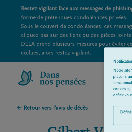
Restez vigilant face aux messages de phishing
forme de prétendues condoléances privées.
Sous le couvert de condoléances, ces messag
cliquez pas sur des liens ou des pièces jointe
DELA prend plusieurs mesures pour éviter ce
exclues, alors restez vigilant.
Notificati
Notre site 
plaçons aut
fonctionna
cookies »,
définir vo
← Retour vers l'avis de décès
Défin