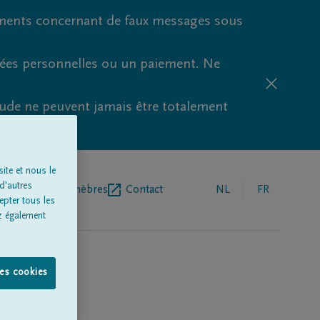
ments concernant de faux messages sous
nées personnelles ou un paiement. Ne
aude ne peuvent jamais être totalement
ite et nous le
d'autres
r de pompes funèbres
Contact
NL
FR
epter tous les
z également
les cookies