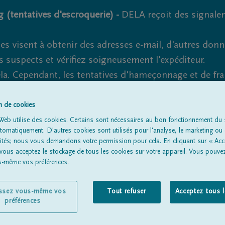
 (tentatives d'escroquerie) -
DELA reçoit des signale
es visent à obtenir des adresses e-mail, d'autres don
s suspects et vérifiez soigneusement l'expéditeur.
la. Cependant, les tentatives d'hameçonnage et de fr
on de cookies
Web utilise des cookies. Certains sont nécessaires au bon fonctionnement du s
omatiquement. D'autres cookies sont utilisés pour l'analyse, le marketing ou 
Tous les avis de décès
À propos de nous
Entrepreneu
lités; nous vous demandons votre permission pour cela. En cliquant sur « Acc
 vous acceptez le stockage de tous les cookies sur votre appareil. Vous pouve
us-même vos préférences.
issez vous-même vos
Tout refuser
Acceptez tous 
préférences