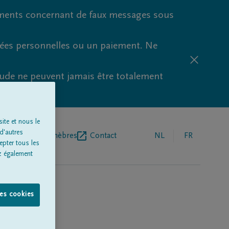
ments concernant de faux messages sous
nées personnelles ou un paiement. Ne
aude ne peuvent jamais être totalement
ite et nous le
d'autres
r de pompes funèbres
Contact
NL
FR
epter tous les
z également
les cookies