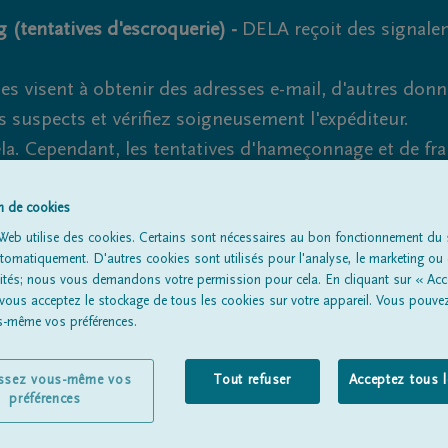
 (tentatives d'escroquerie) -
DELA reçoit des signale
es visent à obtenir des adresses e-mail, d'autres don
s suspects et vérifiez soigneusement l'expéditeur.
la. Cependant, les tentatives d'hameçonnage et de fr
on de cookies
Web utilise des cookies. Certains sont nécessaires au bon fonctionnement du s
omatiquement. D'autres cookies sont utilisés pour l'analyse, le marketing ou 
Tous les avis de décès
À propos de nous
Entrepreneu
lités; nous vous demandons votre permission pour cela. En cliquant sur « Acc
 vous acceptez le stockage de tous les cookies sur votre appareil. Vous pouve
us-même vos préférences.
issez vous-même vos
Tout refuser
Acceptez tous 
préférences