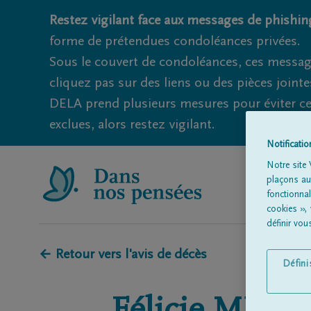
Restez vigilant face aux messages de phishing
forme de prétendues condoléances privées.
Sous le couvert de condoléances, ces messag
cliquez pas sur des liens ou des pièces jointe
DELA prend plusieurs mesures pour éviter ce
exclues, alors restez vigilant.
Notificati
Notre site 
plaçons aut
fonctionna
cookies »,
définir vo
← Retour vers l'avis de décès
Défin