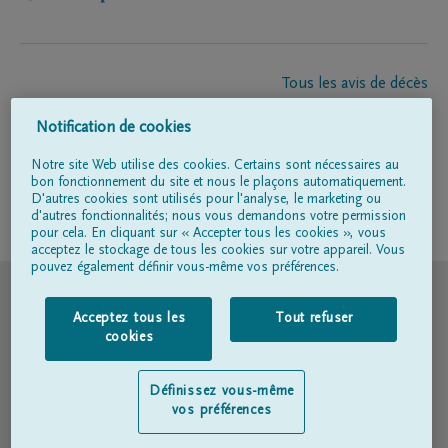
Tous les avis de décès
À propos de nous
Notification de cookies
Entrepreneur de pompes funèbres
Contact
Notre site Web utilise des cookies. Certains sont nécessaires au
bon fonctionnement du site et nous le plaçons automatiquement.
D'autres cookies sont utilisés pour l'analyse, le marketing ou
d'autres fonctionnalités; nous vous demandons votre permission
Suivez-nous sur
pour cela. En cliquant sur « Accepter tous les cookies », vous
acceptez le stockage de tous les cookies sur votre appareil. Vous
pouvez également définir vous-même vos préférences.
© DELA
Acceptez tous les
Tout refuser
Conditions d'utilisation
cookies
Déclaration relative à la vie privée
Définissez vous-même
vos préférences
Déclaration d’accessibilité