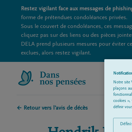
Restez vigilant face aux messages de phishing
forme de prétendues condoléances privées.
Sous le couvert de condoléances, ces messag
cliquez pas sur des liens ou des pièces jointe
DELA prend plusieurs mesures pour éviter ce
exclues, alors restez vigilant.
Notificati
Notre site 
plaçons aut
fonctionna
cookies »,
définir vo
← Retour vers l'avis de décès
Défin