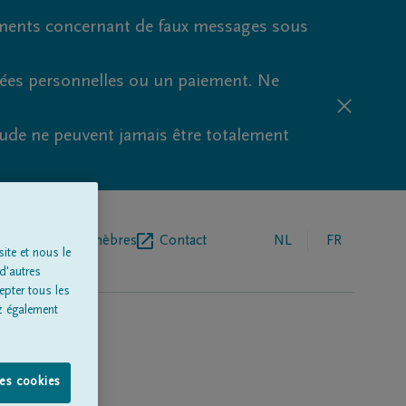
ments concernant de faux messages sous
nées personnelles ou un paiement. Ne
aude ne peuvent jamais être totalement
r de pompes funèbres
Contact
NL
FR
ite et nous le
d'autres
epter tous les
z également
les cookies