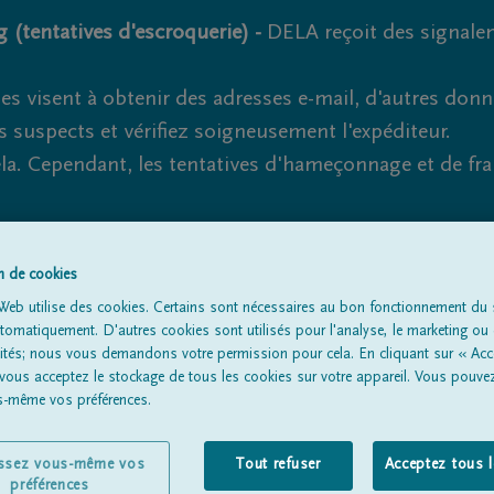
 (tentatives d'escroquerie) -
DELA reçoit des signale
es visent à obtenir des adresses e-mail, d'autres don
s suspects et vérifiez soigneusement l'expéditeur.
la. Cependant, les tentatives d'hameçonnage et de fr
on de cookies
Tous les avis de décès
À propos de nous
Entrepreneu
Web utilise des cookies. Certains sont nécessaires au bon fonctionnement du s
omatiquement. D'autres cookies sont utilisés pour l'analyse, le marketing ou 
lités; nous vous demandons votre permission pour cela. En cliquant sur « Acc
 vous acceptez le stockage de tous les cookies sur votre appareil. Vous pouve
us-même vos préférences.
issez vous-même vos
Tout refuser
Acceptez tous 
préférences