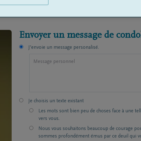
wijk
De Buysere
Envoyer un message de condol
J'envoie un message personalisé.
Je choisis un texte existant
Les mots sont bien peu de choses face à une tel
vers vous.
Nous vous souhaitons beaucoup de courage pour 
sommes profondément émus par ce deuil qui vou