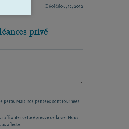
Décédé
06/12/2012
éances privé
le perte. Mais nos pensées sont tournées
affronter cette épreuve de la vie. Nous
s affecte.