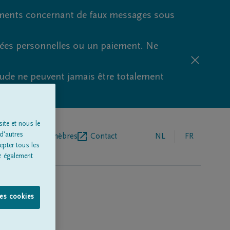
ments concernant de faux messages sous
nées personnelles ou un paiement. Ne
aude ne peuvent jamais être totalement
ite et nous le
d'autres
r de pompes funèbres
Contact
NL
FR
epter tous les
z également
les cookies