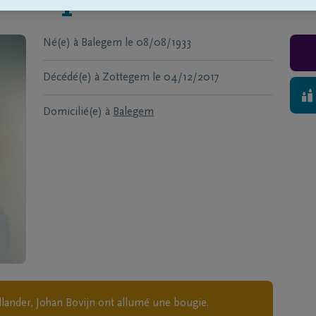
hamphelaere
Né(e) à
Balegem
le
08/08/1933
Décédé(e) à
Zottegem
le
04/12/2017
Domicilié(e) à
Balegem
lander, Johan Bovijn
ont allumé une bougie.