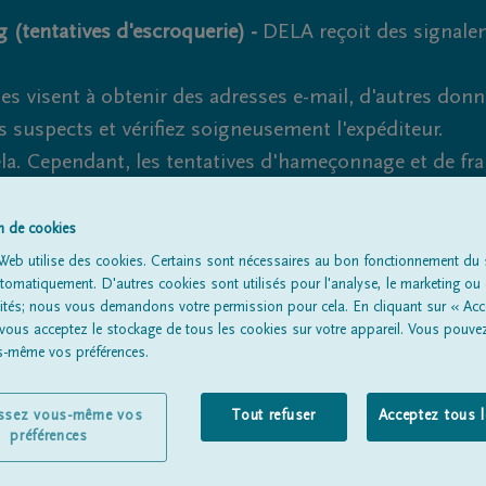
 (tentatives d'escroquerie) -
DELA reçoit des signale
es visent à obtenir des adresses e-mail, d'autres don
s suspects et vérifiez soigneusement l'expéditeur.
la. Cependant, les tentatives d'hameçonnage et de fr
on de cookies
Web utilise des cookies. Certains sont nécessaires au bon fonctionnement du s
omatiquement. D'autres cookies sont utilisés pour l'analyse, le marketing ou 
Tous les avis de décès
À propos de nous
Entrepreneu
lités; nous vous demandons votre permission pour cela. En cliquant sur « Acc
 vous acceptez le stockage de tous les cookies sur votre appareil. Vous pouve
us-même vos préférences.
issez vous-même vos
Tout refuser
Acceptez tous 
préférences