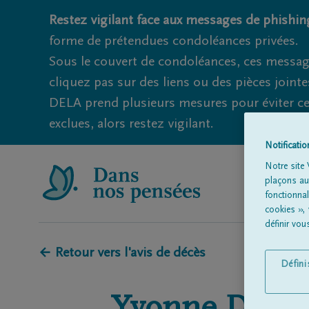
Restez vigilant face aux messages de phishing
forme de prétendues condoléances privées.
Sous le couvert de condoléances, ces messag
cliquez pas sur des liens ou des pièces jointe
DELA prend plusieurs mesures pour éviter ce
exclues, alors restez vigilant.
Notificati
Notre site 
plaçons aut
fonctionna
cookies »,
définir vo
← Retour vers l'avis de décès
Défin