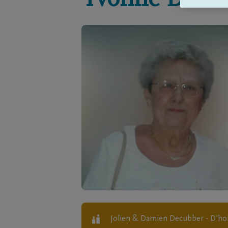
Yvonne
De Sc
Jolien & Damien Decubber - D'hol