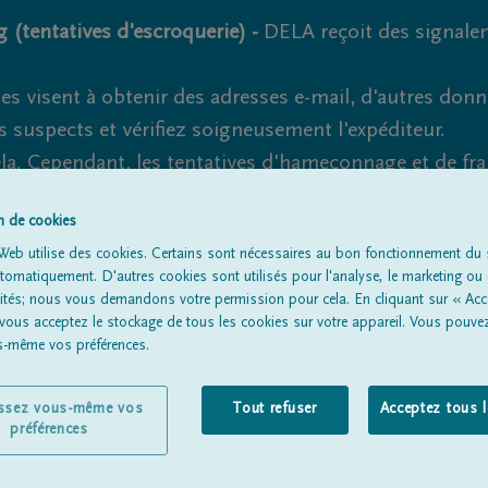
 (tentatives d'escroquerie) -
DELA reçoit des signale
es visent à obtenir des adresses e-mail, d'autres don
s suspects et vérifiez soigneusement l'expéditeur.
la. Cependant, les tentatives d'hameçonnage et de fr
on de cookies
Web utilise des cookies. Certains sont nécessaires au bon fonctionnement du s
omatiquement. D'autres cookies sont utilisés pour l'analyse, le marketing ou 
Tous les avis de décès
À propos de nous
Entrepreneu
lités; nous vous demandons votre permission pour cela. En cliquant sur « Acc
 vous acceptez le stockage de tous les cookies sur votre appareil. Vous pouve
us-même vos préférences.
issez vous-même vos
Tout refuser
Acceptez tous 
préférences