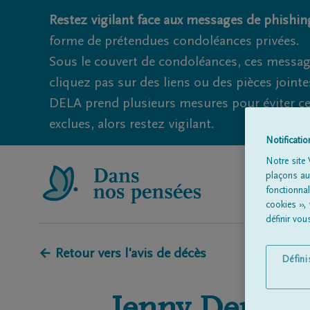
Restez vigilant face aux messages de phishing
forme de prétendues condoléances privées.
Sous le couvert de condoléances, ces messag
cliquez pas sur des liens ou des pièces jointe
DELA prend plusieurs mesures pour éviter ce
exclues, alors restez vigilant.
Notificati
Notre site 
plaçons aut
fonctionna
cookies »,
définir vo
← Retour vers l'avis de décès
Défin