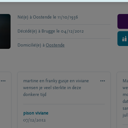
Né(e) à
Oostende
le
11/10/1936
Décédé(e) à
Brugge
le
04/12/2012
Domicilié(e) à
Oostende
martine en franky gusje en viviane
Ma
wensen je veel sterkte in deze
we
donkere tijd
mo
da
sa
pison viviane
ju
07/12/2012