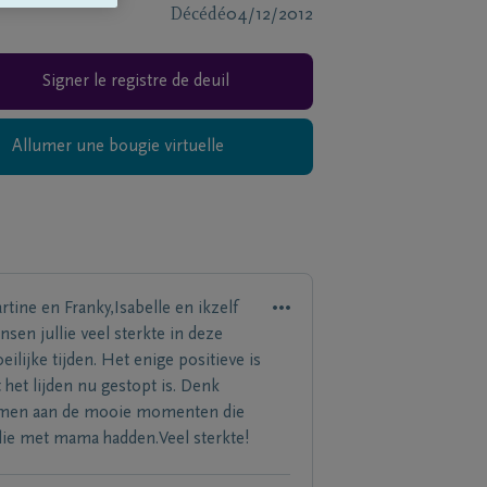
Décédé
04/12/2012
Signer le registre de deuil
Allumer une bougie virtuelle
rtine en Franky,Isabelle en ikzelf
nsen jullie veel sterkte in deze
eilijke tijden. Het enige positieve is
t het lijden nu gestopt is. Denk
men aan de mooie momenten die
llie met mama hadden.Veel sterkte!