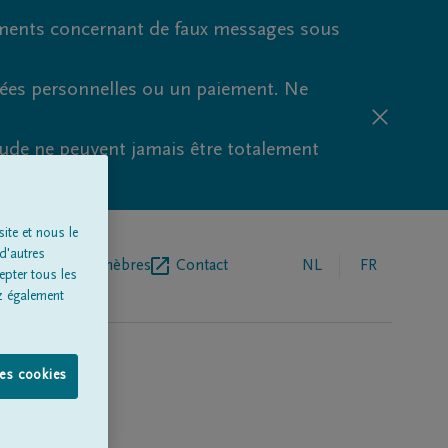
ments concernant de faux messages sous
nées personnelles ou un paiement. Ne
aude ne peuvent jamais être totalement
ite et nous le
d'autres
r de pompes funèbres
Contact
NL
FR
epter tous les
z également
les cookies