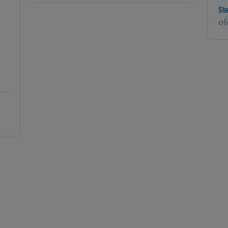
St
06