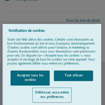
Tous les avis de décès
À propos de nous
Notification de cookies
Entrepreneur de pompes funèbres
Contact
Notre site Web utilise des cookies. Certains sont nécessaires au
bon fonctionnement du site et nous le plaçons automatiquement.
D'autres cookies sont utilisés pour l'analyse, le marketing ou
d'autres fonctionnalités; nous vous demandons votre permission
Suivez-nous sur
pour cela. En cliquant sur « Accepter tous les cookies », vous
acceptez le stockage de tous les cookies sur votre appareil. Vous
pouvez également définir vous-même vos préférences.
© DELA
Acceptez tous les
Tout refuser
Conditions d'utilisation
cookies
Déclaration relative à la vie privée
Définissez vous-même
vos préférences
Déclaration d’accessibilité