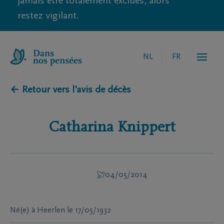
jamais être totalement exclues, alors
restez vigilant.
NL
FR
← Retour vers l'avis de décès
Catharina
Knippert
04/05/2014
Né(e) à
Heerlen
le
17/05/1932