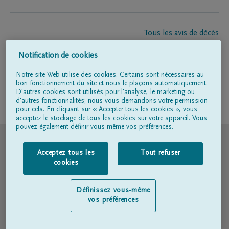
Tous les avis de décès
À propos de nous
Notification de cookies
Entrepreneur de pompes funèbres
Contact
Notre site Web utilise des cookies. Certains sont nécessaires au
bon fonctionnement du site et nous le plaçons automatiquement.
D'autres cookies sont utilisés pour l'analyse, le marketing ou
d'autres fonctionnalités; nous vous demandons votre permission
Suivez-nous sur
pour cela. En cliquant sur « Accepter tous les cookies », vous
acceptez le stockage de tous les cookies sur votre appareil. Vous
pouvez également définir vous-même vos préférences.
© DELA
Acceptez tous les
Tout refuser
Conditions d'utilisation
cookies
Déclaration relative à la vie privée
Définissez vous-même
vos préférences
Déclaration d’accessibilité
Politique en matière de cookies