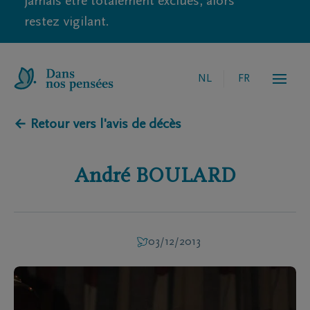
jamais être totalement exclues, alors
restez vigilant.
NL
FR
← Retour vers l'avis de décès
André
BOULARD
03/12/2013