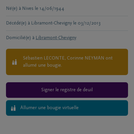
Né(e) à
Nives
le
14/06/1944
Décédé(e) à
Libramont-Chevigny
le
03/12/2013
Domicilié(e) à
Libramont-Chevigny
Sébastien LECONTE, Corinne NEYMAN
ont
allumé une bougie.
Signer le registre de deuil
Allumer une bougie virtuelle