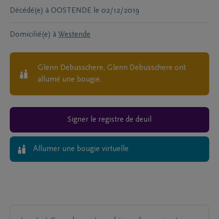
Décédé(e) à
OOSTENDE
le
02/12/2019
Domicilié(e) à
Westende
Glenn Debusschere, Glenn Debusschere
ont
allumé une bougie.
Signer le registre de deuil
Allumer une bougie virtuelle