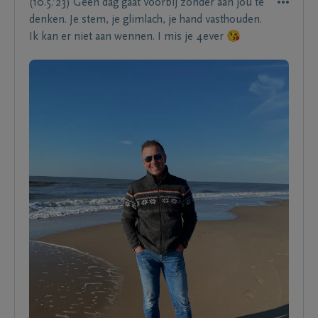
(10.5.’23) Geen dag gaat voorbij zonder aan jou te
denken. Je stem, je glimlach, je hand vasthouden.
Ik kan er niet aan wennen. I mis je 4ever 😘