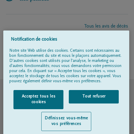
Tous les avis de décès
À propos de nous
Notification de cookies
Entrepreneur de pompes funèbres
Contact
Notre site Web utilise des cookies. Certains sont nécessaires au
bon fonctionnement du site et nous le plaçons automatiquement.
D'autres cookies sont utilisés pour l'analyse, le marketing ou
d'autres fonctionnalités; nous vous demandons votre permission
Suivez-nous sur
pour cela. En cliquant sur « Accepter tous les cookies », vous
acceptez le stockage de tous les cookies sur votre appareil. Vous
pouvez également définir vous-même vos préférences.
© DELA
Acceptez tous les
Tout refuser
Conditions d'utilisation
cookies
Déclaration relative à la vie privée
Définissez vous-même
vos préférences
Déclaration d’accessibilité