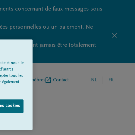
ments concernant de faux messages sous
nées personnelles ou un paiement. Ne
aude ne peuvent jamais être totalement
ite et nous le
d'autres
epter tous les
r de pompes funèbres
Contact
NL
FR
z également
les cookies