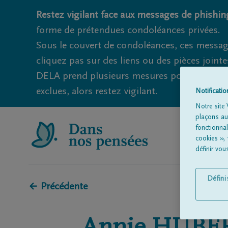
Restez vigilant face aux messages de phishing
forme de prétendues condoléances privées.
Sous le couvert de condoléances, ces messag
cliquez pas sur des liens ou des pièces jointe
DELA prend plusieurs mesures pour éviter ce
exclues, alors restez vigilant.
Notificati
Notre site 
plaçons aut
fonctionna
cookies »,
définir vo
Défin
← Précédente