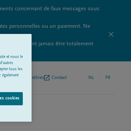
ments concernant de faux messages sous
nées personnelles ou un paiement. Ne
aude ne peuvent jamais être totalement
ite et nous le
d'autres
epter tous les
z également
r de pompes funèbres
Contact
NL
FR
les cookies