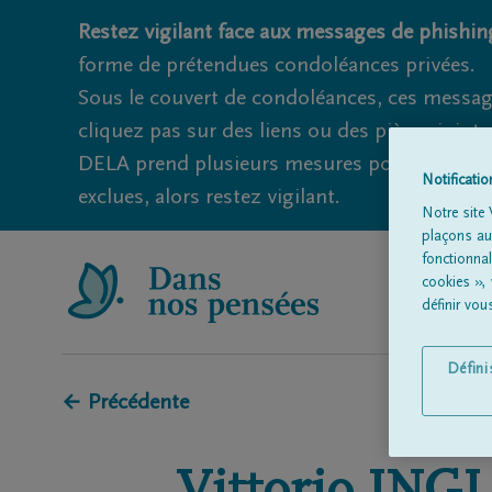
Restez vigilant face aux messages de phishing
forme de prétendues condoléances privées.
Sous le couvert de condoléances, ces messag
cliquez pas sur des liens ou des pièces jointe
DELA prend plusieurs mesures pour éviter ce
Notificati
exclues, alors restez vigilant.
Notre site 
plaçons aut
fonctionna
cookies »,
définir vo
Défin
← Précédente