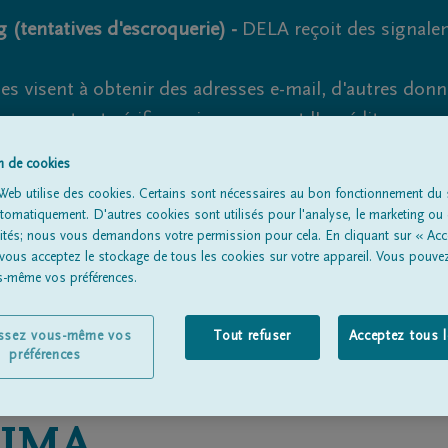
 (tentatives d'escroquerie) -
DELA reçoit des signale
es visent à obtenir des adresses e-mail, d'autres don
s suspects et vérifiez soigneusement l'expéditeur.
la. Cependant, les tentatives d'hameçonnage et de fr
on de cookies
Web utilise des cookies. Certains sont nécessaires au bon fonctionnement du s
omatiquement. D'autres cookies sont utilisés pour l'analyse, le marketing ou 
lités; nous vous demandons votre permission pour cela. En cliquant sur « Acc
 vous acceptez le stockage de tous les cookies sur votre appareil. Vous pouve
Tous les avis de décès
À propos de nous
Entrepreneu
us-même vos préférences.
issez vous-même vos
Tout refuser
Acceptez tous 
préférences