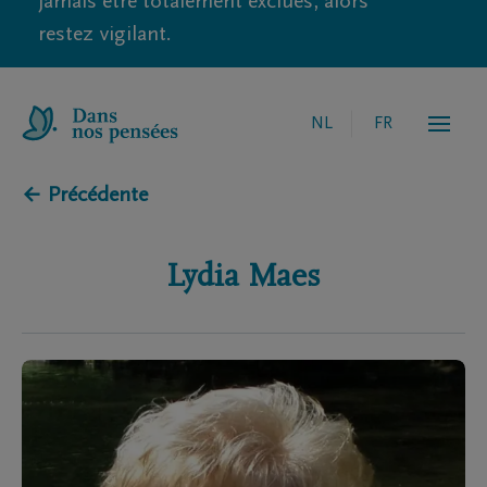
jamais être totalement exclues, alors
restez vigilant.
NL
FR
← Précédente
Lydia
Maes