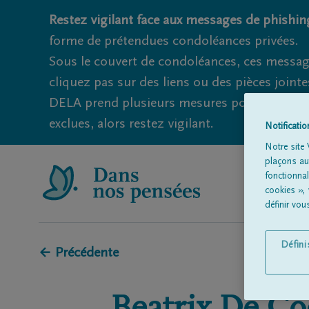
Restez vigilant face aux messages de phishing
forme de prétendues condoléances privées.
Sous le couvert de condoléances, ces messag
cliquez pas sur des liens ou des pièces jointe
DELA prend plusieurs mesures pour éviter ce
exclues, alors restez vigilant.
Notificati
Notre site 
plaçons aut
fonctionna
cookies »,
définir vo
Défin
← Précédente