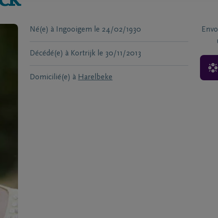
ck
Né(e) à
Ingooigem
le
24/02/1930
Envo
Décédé(e) à
Kortrijk
le
30/11/2013
Domicilié(e) à
Harelbeke