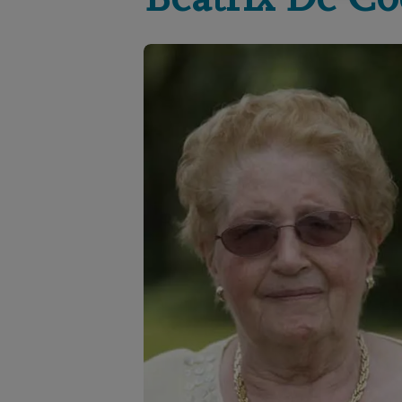
Beatrix
De Co