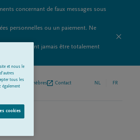
ments concernant de faux messages sous
nées personnelles ou un paiement. Ne
aude ne peuvent jamais être totalement
ite et nous le
d'autres
epter tous les
r de pompes funèbres
Contact
NL
FR
z également
les cookies