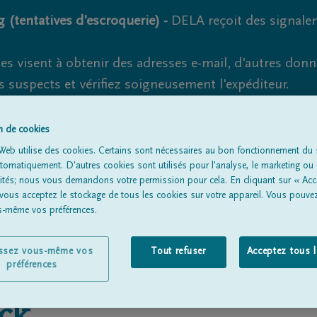
 (tentatives d'escroquerie) -
DELA reçoit des signale
es visent à obtenir des adresses e-mail, d'autres don
s suspects et vérifiez soigneusement l'expéditeur.
la. Cependant, les tentatives d'hameçonnage et de fr
on de cookies
Web utilise des cookies. Certains sont nécessaires au bon fonctionnement du s
omatiquement. D'autres cookies sont utilisés pour l'analyse, le marketing ou 
lités; nous vous demandons votre permission pour cela. En cliquant sur « Acc
Tous les avis de décès
À propos de nous
Entrepreneu
 vous acceptez le stockage de tous les cookies sur votre appareil. Vous pouve
us-même vos préférences.
issez vous-même vos
Tout refuser
Acceptez tous 
préférences