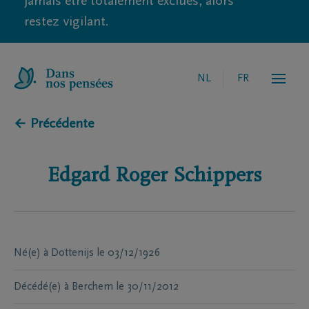
jamais être totalement exclues, alors
restez vigilant.
NL
FR
← Précédente
Edgard Roger
Schippers
Né(e) à
Dottenijs
le
03/12/1926
Décédé(e) à
Berchem
le
30/11/2012