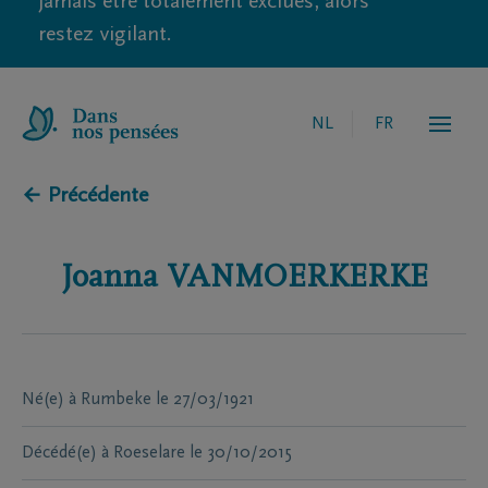
jamais être totalement exclues, alors
restez vigilant.
NL
FR
← Précédente
Joanna
VANMOERKERKE
Né(e) à
Rumbeke
le
27/03/1921
Décédé(e) à
Roeselare
le
30/10/2015