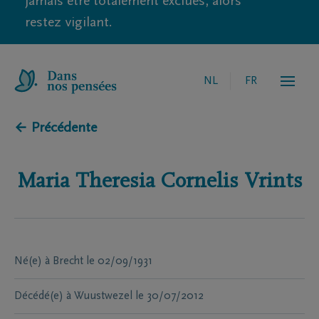
jamais être totalement exclues, alors
restez vigilant.
NL
FR
← Précédente
Maria Theresia Cornelis
Vrints
Né(e) à
Brecht
le
02/09/1931
Décédé(e) à
Wuustwezel
le
30/07/2012