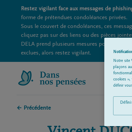
Restez vigilant face aux messages de phishing
forme de prétendues condoléances privées.
Sous le couvert de condoléances, ces messag
cliquez pas sur des liens ou des pièces jointe
DELA prend plusieurs mesures pour éviter ce
exclues, alors restez vigilant.
Notificati
Notre site 
plaçons aut
fonctionna
cookies »,
définir vo
Défin
← Précédente