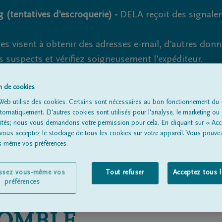
 (tentatives d'escroquerie) -
DELA reçoit des signale
es visent à obtenir des adresses e-mail, d'autres don
s suspects et vérifiez soigneusement l'expéditeur.
la. Cependant, les tentatives d'hameçonnage et de fr
on de cookies
Web utilise des cookies. Certains sont nécessaires au bon fonctionnement du s
omatiquement. D'autres cookies sont utilisés pour l'analyse, le marketing ou 
lités; nous vous demandons votre permission pour cela. En cliquant sur « Acc
Tous les avis de décès
À propos de nous
Entrepreneu
 vous acceptez le stockage de tous les cookies sur votre appareil. Vous pouve
us-même vos préférences.
issez vous-même vos
Tout refuser
Acceptez tous 
préférences