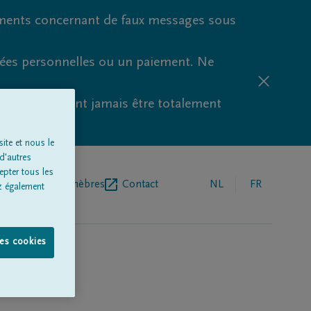
ments concernant de faux messages sous
nées personnelles ou un paiement. Ne
aude ne peuvent jamais être totalement
ite et nous le
d'autres
epter tous les
r de pompes funèbres
Contact
NL
FR
z également
les cookies