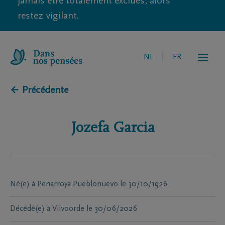
jamais être totalement exclues, alors
restez vigilant.
NL
FR
← Précédente
Jozefa
Garcia
Né(e) à
Penarroya Pueblonuevo
le
30/10/1926
Décédé(e) à
Vilvoorde
le
30/06/2026