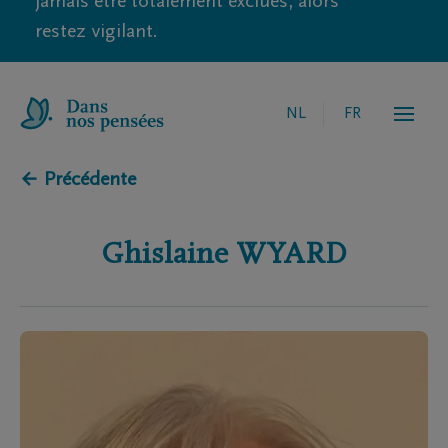
jamais être totalement exclues, alors
restez vigilant.
NL
FR
← Précédente
Ghislaine
WYARD