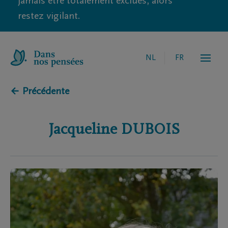
jamais être totalement exclues, alors
restez vigilant.
NL
FR
← Précédente
Jacqueline
DUBOIS