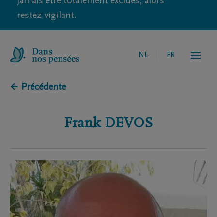
jamais être totalement exclues, alors
restez vigilant.
NL
FR
← Précédente
Frank
DEVOS