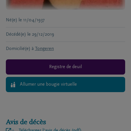
Né(e)
le
11/04/1937
Décédé(e)
le
29/12/2019
Domicilié(e) à
Tongeren
Registre de deuil
Allumer une bougie virtuelle
Avis de décès
Télécharger l'avis de décès (pdf)