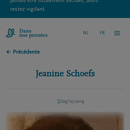
jamais être totalement exclues, alors
restez vigilant.
NL
FR
← Précédente
Jeanine
Schoefs
29/12/2019