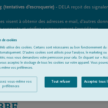
 (tentatives d'escroquerie) -
DELA reçoit des signale
es visent à obtenir des adresses e-mail, d'autres don
s suspects et vérifiez soigneusement l'expéditeur.
la. Cependant, les tentatives d'hameçonnage et de fr
on de cookies
Web utilise des cookies. Certains sont nécessaires au bon fonctionnement du s
omatiquement. D'autres cookies sont utilisés pour l'analyse, le marketing ou 
lités; nous vous demandons votre permission pour cela. En cliquant sur « Acc
 vous acceptez le stockage de tous les cookies sur votre appareil. Vous pouve
Tous les avis de décès
À propos de nous
Entrepreneu
us-même vos préférences.
issez vous-même vos
Tout refuser
Acceptez tous 
préférences