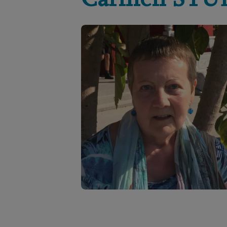
Carmen
STU