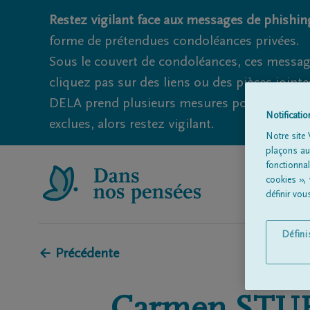
Restez vigilant face aux messages de phishing
forme de prétendues condoléances privées.
Sous le couvert de condoléances, ces messag
cliquez pas sur des liens ou des pièces jointe
DELA prend plusieurs mesures pour éviter ce
Notificati
exclues, alors restez vigilant.
Notre site 
plaçons aut
fonctionna
cookies »,
définir vo
Défin
← Précédente