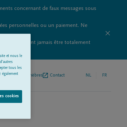
ments concernant de faux messages sous
nées personnelles ou un paiement. Ne
aude ne peuvent jamais être totalement
ite et nous le
d'autres
epter tous les
z également
r de pompes funèbres
Contact
NL
FR
les cookies