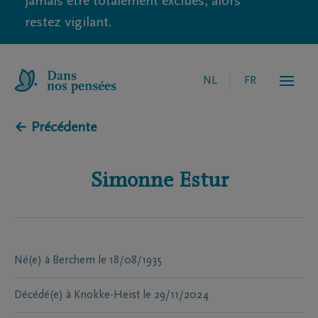
jamais être totalement exclues, alors
restez vigilant.
NL
FR
← Précédente
Simonne
Estur
Né(e) à
Berchem
le
18/08/1935
Décédé(e) à
Knokke-Heist
le
29/11/2024