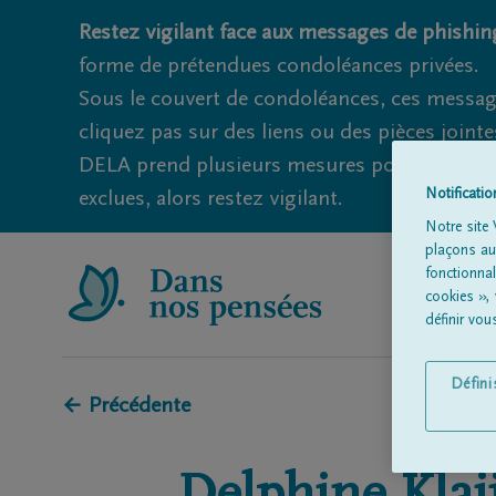
Restez vigilant face aux messages de phishing
forme de prétendues condoléances privées.
Sous le couvert de condoléances, ces messag
cliquez pas sur des liens ou des pièces jointe
DELA prend plusieurs mesures pour éviter ce
Notificati
exclues, alors restez vigilant.
Notre site 
plaçons aut
fonctionna
cookies »,
définir vo
Défin
← Précédente