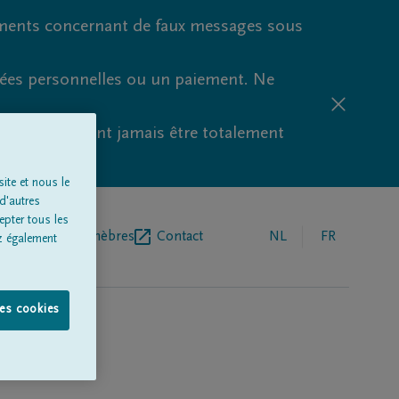
ments concernant de faux messages sous
nées personnelles ou un paiement. Ne
aude ne peuvent jamais être totalement
ite et nous le
d'autres
epter tous les
r de pompes funèbres
Contact
NL
FR
z également
les cookies