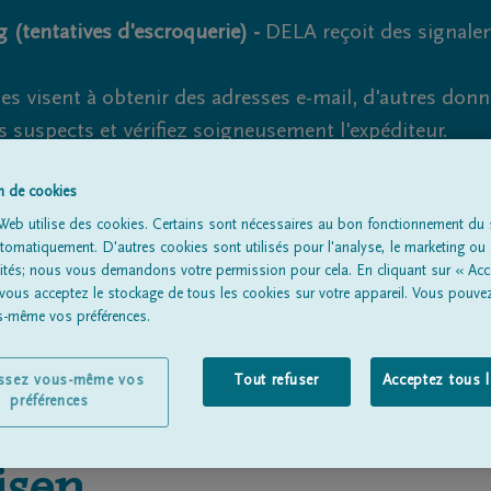
 (tentatives d'escroquerie) -
DELA reçoit des signale
es visent à obtenir des adresses e-mail, d'autres don
s suspects et vérifiez soigneusement l'expéditeur.
la. Cependant, les tentatives d'hameçonnage et de fr
on de cookies
Web utilise des cookies. Certains sont nécessaires au bon fonctionnement du s
omatiquement. D'autres cookies sont utilisés pour l'analyse, le marketing ou 
lités; nous vous demandons votre permission pour cela. En cliquant sur « Acc
Tous les avis de décès
À propos de nous
Entrepreneu
 vous acceptez le stockage de tous les cookies sur votre appareil. Vous pouve
us-même vos préférences.
issez vous-même vos
Tout refuser
Acceptez tous 
préférences