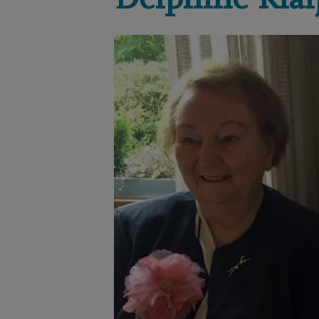
Delphine
Klai