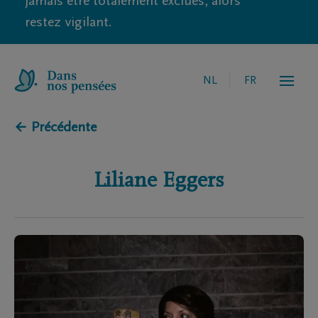
jamais être totalement exclues, alors
restez vigilant.
NL
FR
← Précédente
Liliane
Eggers