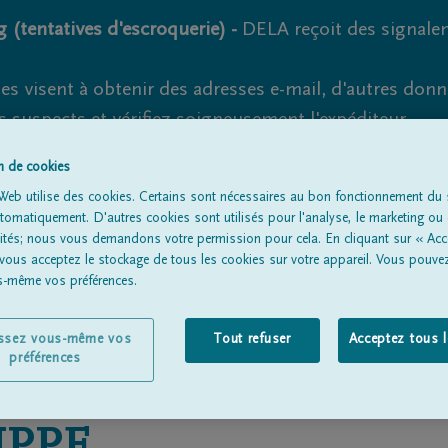
 (tentatives d'escroquerie) -
DELA reçoit des signale
es visent à obtenir des adresses e-mail, d'autres don
s suspects et vérifiez soigneusement l'expéditeur.
la. Cependant, les tentatives d'hameçonnage et de fr
on de cookies
Web utilise des cookies. Certains sont nécessaires au bon fonctionnement du s
omatiquement. D'autres cookies sont utilisés pour l'analyse, le marketing ou 
lités; nous vous demandons votre permission pour cela. En cliquant sur « Acc
 vous acceptez le stockage de tous les cookies sur votre appareil. Vous pouve
Tous les avis de décès
À propos de nous
Entrepreneu
us-même vos préférences.
issez vous-même vos
Tout refuser
Acceptez tous 
préférences