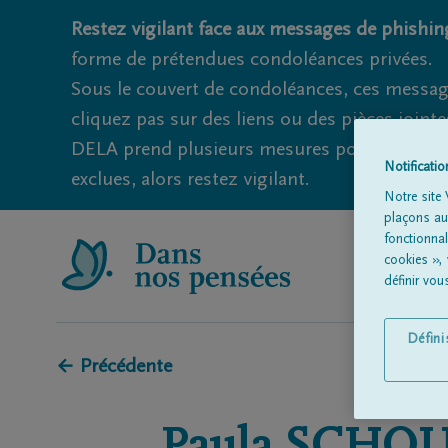
Restez vigilant face aux messages de phishing
forme de prétendues condoléances privées.
Sous le couvert de condoléances, ces messag
cliquez pas sur des liens ou des pièces jointe
DELA prend plusieurs mesures pour éviter ce
Notificati
exclues, alors restez vigilant.
Notre site 
plaçons aut
fonctionna
cookies »,
définir vo
Défin
← Précédente