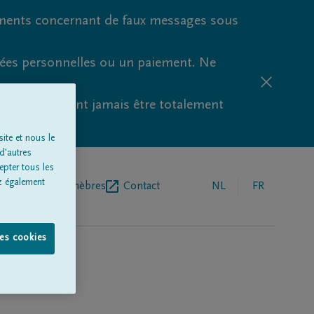
ments concernant de faux messages sous
nées personnelles ou un paiement. Ne
aude ne peuvent jamais être totalement
ite et nous le
d'autres
epter tous les
z également
r de pompes funèbres
Contact
NL
FR
les cookies