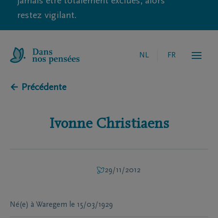
jamais être totalement exclues, alors
restez vigilant.
NL
FR
← Précédente
Ivonne
Christiaens
29/11/2012
Né(e) à
Waregem
le
15/03/1929