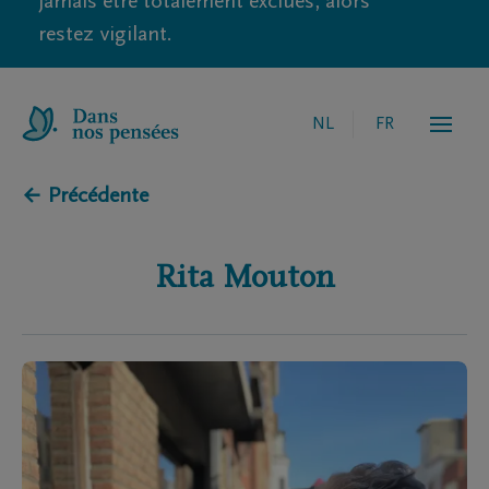
jamais être totalement exclues, alors
restez vigilant.
NL
FR
← Précédente
Rita
Mouton