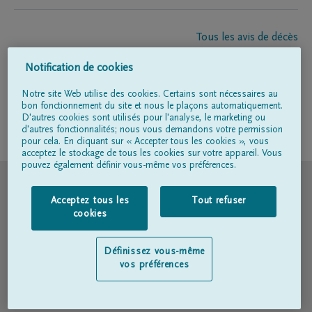
Tous les avis de décès
À propos de nous
Notification de cookies
Entrepreneur de pompes funèbres
Contact
Notre site Web utilise des cookies. Certains sont nécessaires au
bon fonctionnement du site et nous le plaçons automatiquement.
D'autres cookies sont utilisés pour l'analyse, le marketing ou
d'autres fonctionnalités; nous vous demandons votre permission
Suivez-nous sur
pour cela. En cliquant sur « Accepter tous les cookies », vous
acceptez le stockage de tous les cookies sur votre appareil. Vous
pouvez également définir vous-même vos préférences.
© DELA
Acceptez tous les
Tout refuser
Conditions d'utilisation
cookies
Déclaration relative à la vie privée
Définissez vous-même
vos préférences
Déclaration d’accessibilité
Politique en matière de cookies