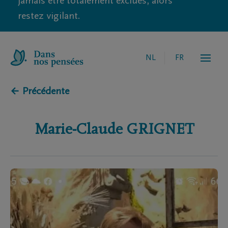
jamais être totalement exclues, alors
restez vigilant.
NL
FR
← Précédente
Marie-Claude
GRIGNET