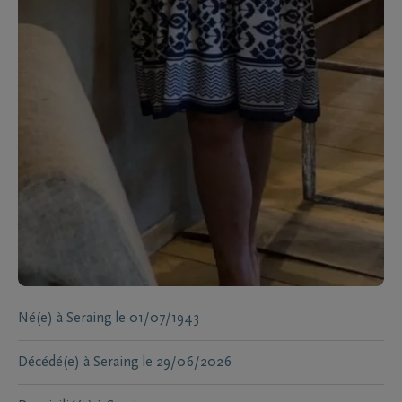
Né(e) à
Seraing
le
01/07/1943
Décédé(e) à
Seraing
le
29/06/2026