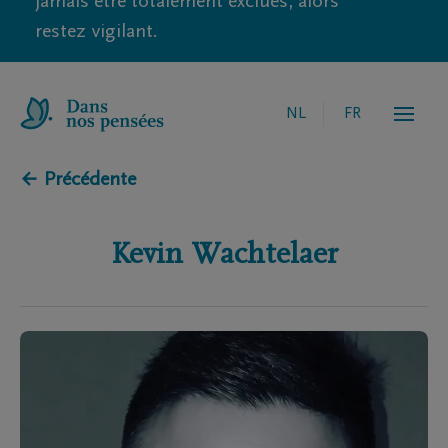
jamais être totalement exclues, alors
restez vigilant.
NL
FR
← Précédente
Kevin
Wachtelaer