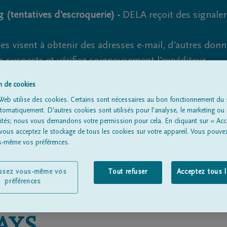
 (tentatives d'escroquerie) -
DELA reçoit des signale
es visent à obtenir des adresses e-mail, d'autres don
s suspects et vérifiez soigneusement l'expéditeur.
la. Cependant, les tentatives d'hameçonnage et de fr
on de cookies
Web utilise des cookies. Certains sont nécessaires au bon fonctionnement du s
omatiquement. D'autres cookies sont utilisés pour l'analyse, le marketing ou 
lités; nous vous demandons votre permission pour cela. En cliquant sur « Acc
 vous acceptez le stockage de tous les cookies sur votre appareil. Vous pouve
Tous les avis de décès
À propos de nous
Entrepreneu
us-même vos préférences.
issez vous-même vos
Tout refuser
Acceptez tous 
préférences