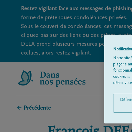
Restez vigilant face aux messages de phishing
forme de prétendues condoléances privées.
Sous le couvert de condoléances, ces messag
cliquez pas sur des liens ou des pièces jointe
DELA prend plusieurs mesures pour éviter ce
Notificati
exclues, alors restez vigilant.
Notre site 
plaçons aut
fonctionna
cookies »,
définir vo
Défin
← Précédente