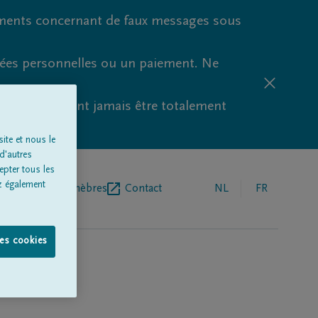
ments concernant de faux messages sous
nées personnelles ou un paiement. Ne
aude ne peuvent jamais être totalement
ite et nous le
d'autres
epter tous les
z également
r de pompes funèbres
Contact
NL
FR
les cookies