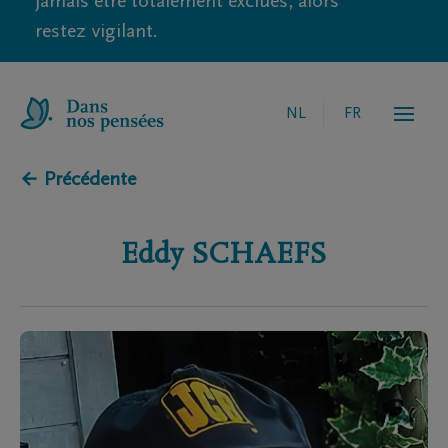
jamais être totalement exclues, alors
restez vigilant.
NL
FR
← Précédente
Eddy
SCHAEFS