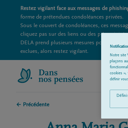
Restez vigilant face aux messages de phishing
forme de prétendues condoléances privées.
Sous le couvert de condoléances, ces messag
cliquez pas sur des liens ou des pièces jointe
DELA prend plusieurs mesures pour éviter ce
Notificati
exclues, alors restez vigilant.
Notre site 
plaçons aut
fonctionna
cookies »,
définir vo
Défin
← Précédente