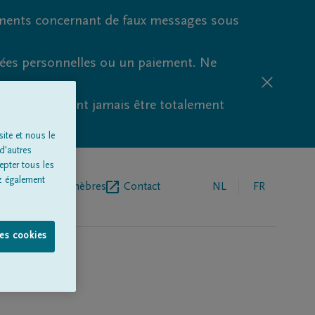
ments concernant de faux messages sous
nées personnelles ou un paiement. Ne
aude ne peuvent jamais être totalement
ite et nous le
d'autres
epter tous les
z également
r de pompes funèbres
Contact
NL
FR
les cookies