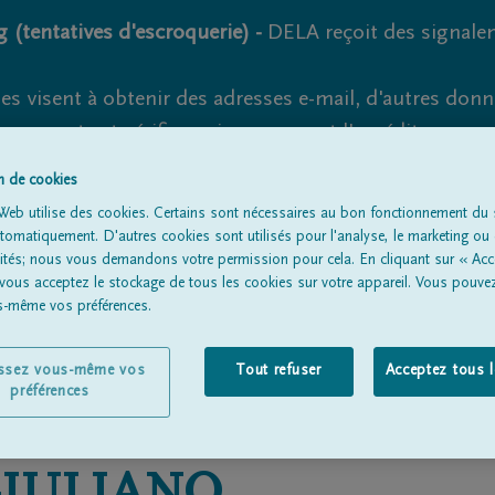
 (tentatives d'escroquerie) -
DELA reçoit des signale
es visent à obtenir des adresses e-mail, d'autres don
s suspects et vérifiez soigneusement l'expéditeur.
la. Cependant, les tentatives d'hameçonnage et de fr
on de cookies
Web utilise des cookies. Certains sont nécessaires au bon fonctionnement du s
omatiquement. D'autres cookies sont utilisés pour l'analyse, le marketing ou 
lités; nous vous demandons votre permission pour cela. En cliquant sur « Acc
 vous acceptez le stockage de tous les cookies sur votre appareil. Vous pouve
Tous les avis de décès
À propos de nous
Entrepreneu
us-même vos préférences.
issez vous-même vos
Tout refuser
Acceptez tous 
préférences