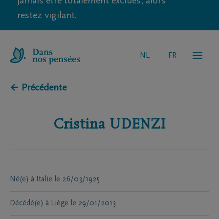
jamais être totalement exclues, alors
restez vigilant.
NL
FR
← Précédente
Cristina
UDENZI
Né(e) à
Italie
le
26/03/1925
Décédé(e) à
Liège
le
29/01/2013