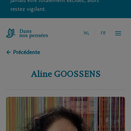
jamais être totalement exclues, alors
restez vigilant.
NL
FR
← Précédente
Aline
GOOSSENS