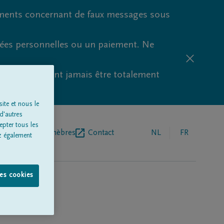
ments concernant de faux messages sous
nées personnelles ou un paiement. Ne
aude ne peuvent jamais être totalement
ite et nous le
d'autres
epter tous les
r de pompes funèbres
Contact
NL
FR
z également
les cookies