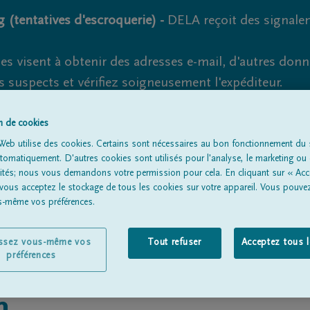
 (tentatives d'escroquerie) -
DELA reçoit des signale
es visent à obtenir des adresses e-mail, d'autres don
s suspects et vérifiez soigneusement l'expéditeur.
la. Cependant, les tentatives d'hameçonnage et de fr
on de cookies
Web utilise des cookies. Certains sont nécessaires au bon fonctionnement du s
omatiquement. D'autres cookies sont utilisés pour l'analyse, le marketing ou 
lités; nous vous demandons votre permission pour cela. En cliquant sur « Acc
Tous les avis de décès
À propos de nous
Entrepreneu
 vous acceptez le stockage de tous les cookies sur votre appareil. Vous pouve
us-même vos préférences.
issez vous-même vos
Tout refuser
Acceptez tous 
préférences