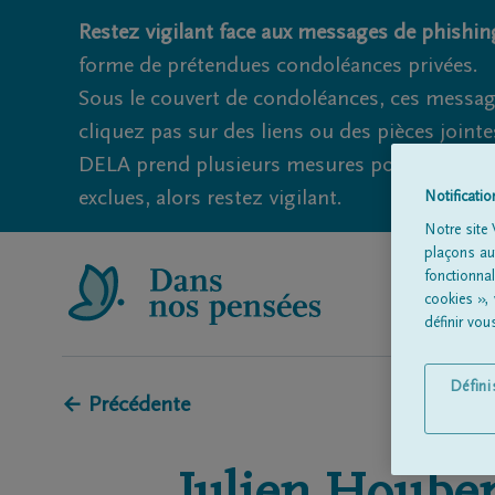
Restez vigilant face aux messages de phishing
forme de prétendues condoléances privées.
Sous le couvert de condoléances, ces messag
cliquez pas sur des liens ou des pièces jointe
DELA prend plusieurs mesures pour éviter ce
exclues, alors restez vigilant.
Notificati
Notre site 
plaçons aut
fonctionna
cookies »,
définir vo
Défin
← Précédente