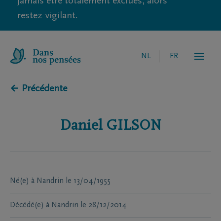
jamais être totalement exclues, alors
restez vigilant.
NL
FR
← Précédente
Daniel
GILSON
Né(e) à
Nandrin
le
13/04/1955
Décédé(e) à
Nandrin
le
28/12/2014