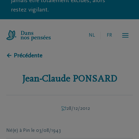
jamais être totalement exclues, alors
restez vigilant.
NL
FR
← Précédente
Jean-Claude
PONSARD
28/12/2012
Né(e) à
Pin
le
03/08/1943