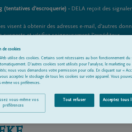
 (tentatives d'escroquerie) -
DELA reçoit des signale
es visent à obtenir des adresses e-mail, d'autres don
s suspects et vérifiez soigneusement l'expéditeur.
la. Cependant, les tentatives d'hameçonnage et de fr
on de cookies
Web utilise des cookies. Certains sont nécessaires au bon fonctionnement du s
omatiquement. D'autres cookies sont utilisés pour l'analyse, le marketing ou 
lités; nous vous demandons votre permission pour cela. En cliquant sur « Acc
 vous acceptez le stockage de tous les cookies sur votre appareil. Vous pouve
Tous les avis de décès
À propos de nous
Entrepreneu
us-même vos préférences.
issez vous-même vos
Tout refuser
Acceptez tous 
préférences