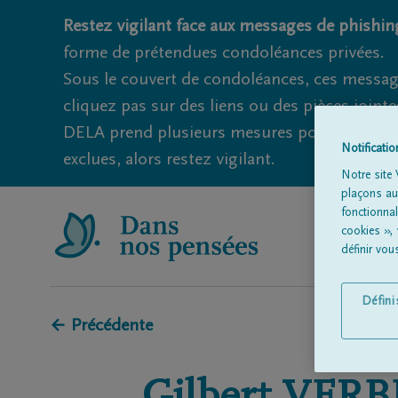
Restez vigilant face aux messages de phishing
forme de prétendues condoléances privées.
Sous le couvert de condoléances, ces messag
cliquez pas sur des liens ou des pièces jointe
DELA prend plusieurs mesures pour éviter ce
Notificati
exclues, alors restez vigilant.
Notre site 
plaçons aut
fonctionna
cookies »,
définir vo
Défin
← Précédente