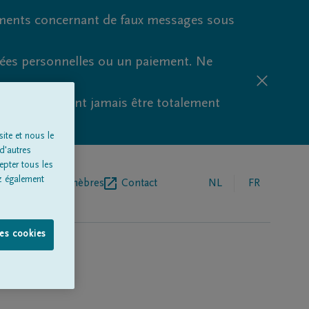
ments concernant de faux messages sous
nées personnelles ou un paiement. Ne
aude ne peuvent jamais être totalement
ite et nous le
d'autres
epter tous les
z également
r de pompes funèbres
Contact
NL
FR
les cookies