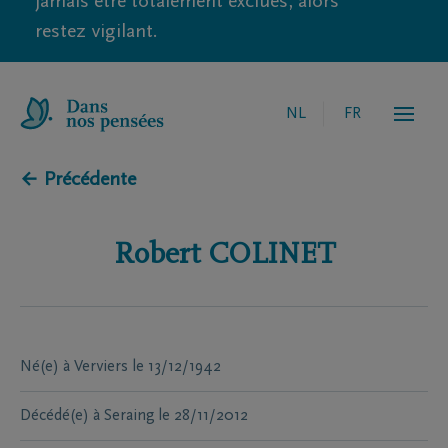
jamais être totalement exclues, alors
restez vigilant.
NL
FR
← Précédente
Robert
COLINET
Né(e) à
Verviers
le
13/12/1942
Décédé(e) à
Seraing
le
28/11/2012