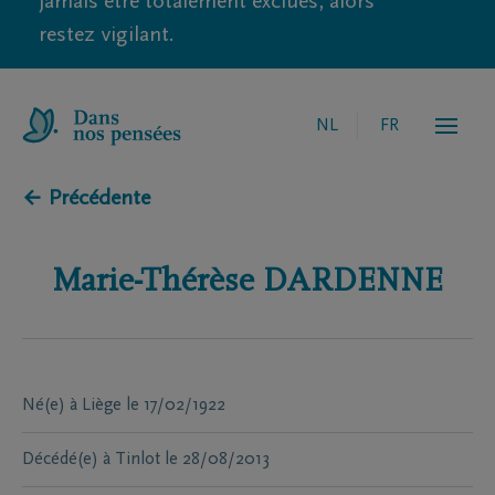
jamais être totalement exclues, alors
restez vigilant.
NL
FR
← Précédente
Marie-Thérèse
DARDENNE
Né(e) à
Liège
le
17/02/1922
Décédé(e) à
Tinlot
le
28/08/2013