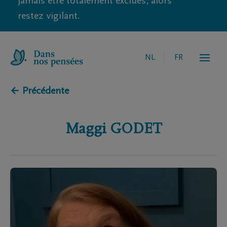
jamais être totalement exclues, alors
restez vigilant.
NL
FR
← Précédente
Maggi
GODET