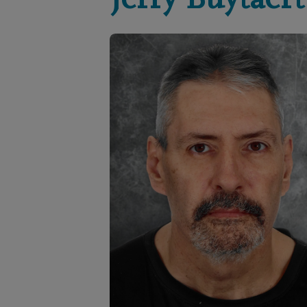
Jerry
Buytaert