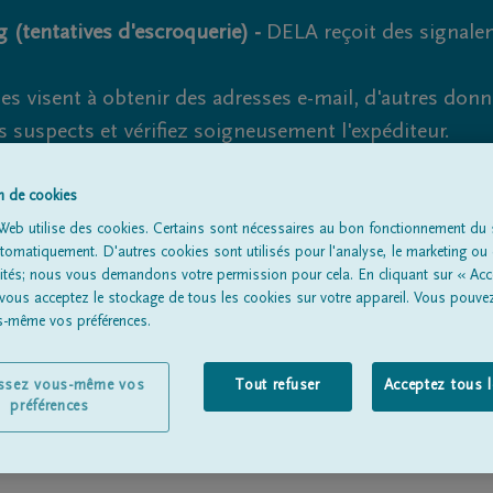
 (tentatives d'escroquerie) -
DELA reçoit des signale
es visent à obtenir des adresses e-mail, d'autres don
s suspects et vérifiez soigneusement l'expéditeur.
la. Cependant, les tentatives d'hameçonnage et de fr
on de cookies
Web utilise des cookies. Certains sont nécessaires au bon fonctionnement du s
omatiquement. D'autres cookies sont utilisés pour l'analyse, le marketing ou 
lités; nous vous demandons votre permission pour cela. En cliquant sur « Acc
Tous les avis de décès
À propos de nous
Entrepreneu
 vous acceptez le stockage de tous les cookies sur votre appareil. Vous pouve
us-même vos préférences.
issez vous-même vos
Tout refuser
Acceptez tous 
préférences