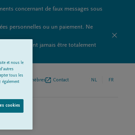
ments concernant de faux messages sous
nées personnelles ou un paiement. Ne
aude ne peuvent jamais être totalement
ite et nous le
d'autres
epter tous les
r de pompes funèbres
Contact
NL
FR
z également
les cookies