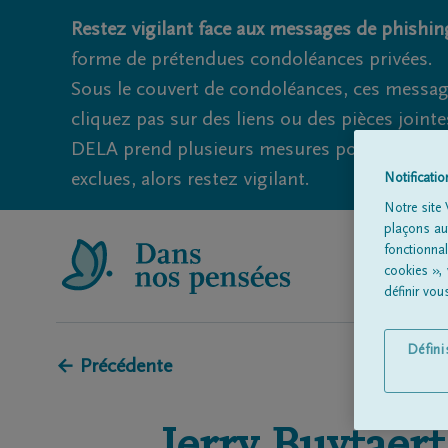
Restez vigilant face aux messages de phishing
forme de prétendues condoléances privées.
Sous le couvert de condoléances, ces messag
cliquez pas sur des liens ou des pièces jointe
DELA prend plusieurs mesures pour éviter ce
exclues, alors restez vigilant.
Notificati
Notre site 
plaçons aut
fonctionna
cookies »,
définir vo
Défin
← Précédente