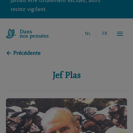
jamais être totalement exclues, alors
restez vigilant.
NL
FR
← Précédente
Jef
Plas